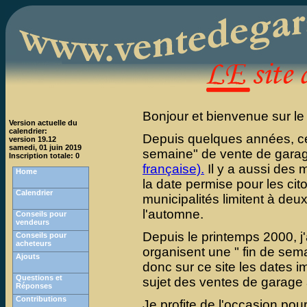
Bonjour et bienvenue sur le
Version actuelle du
calendrier:
Depuis quelques années, cer
version 19.12
samedi, 01 juin 2019
semaine" de vente de gara
Inscription totale: 0
française).
Il y a aussi des m
Home
la date permise pour les ci
Calendrier
municipalités limitent à de
l'automne.
Conseils pour
vendeurs
Depuis le printemps 2000, j'
Conseils pour
acheteurs
organisent une " fin de sema
Ajouts
donc sur ce site les dates i
Questions et
sujet des ventes de garage
Réponses
Contributions
Je profite de l'occasion pou