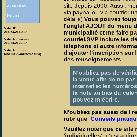
site depuis 2000. Aussi, mer
Autre Liens
via paypal ou via courrier un
Forums
détails)
Vous pouvez toujo
l'onglet AJOUT du menu de
Votre IP:
municipalité et me faire p
216.73.216.217
courriel.SVP inclure les dé
Votre fournisseur:
216.73.216.217
téléphone et autre informat
Votre fureteur:
d'ajouter l'inscription sur 
Mozilla (Gecko/Mozilla)
des renseignements.
N'oubliez pas de vérifi
la vente afin de ne pas 
internet et les numéros
la note au bas du cale
pouvez m'écrire.
N'oubliez pas aussi de li
rubrique
Conseils pratiq
Veuillez noter que ce site
'individuelles', c'est a di