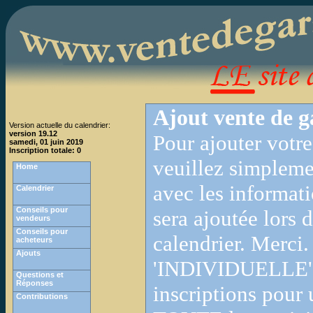
Ajout vente de g
Version actuelle du calendrier:
version 19.12
Pour ajouter votre
samedi, 01 juin 2019
Inscription totale: 0
veuillez simpleme
Home
avec les informati
Calendrier
Conseils pour
sera ajoutée lors 
vendeurs
Conseils pour
calendrier. Mer
acheteurs
Ajouts
'INDIVIDUELLE' o
Questions et
Réponses
inscriptions pour
Contributions