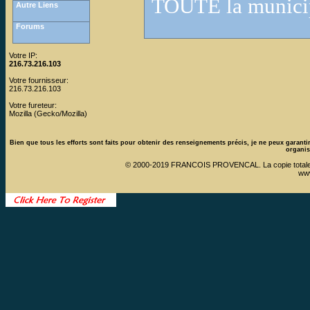
TOUTE la municipa
Autre Liens
Forums
Votre IP:
216.73.216.103
Votre fournisseur:
216.73.216.103
Votre fureteur:
Mozilla (Gecko/Mozilla)
Bien que tous les efforts sont faits pour obtenir des renseignements précis, je ne peux garantir 
organis
© 2000-2019 FRANCOIS PROVENCAL. La copie totale ou pa
ww